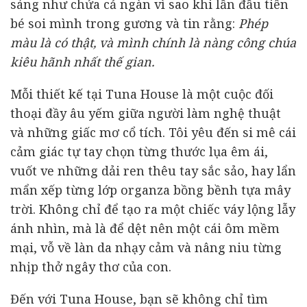
sáng như chứa cả ngàn vì sao khi lần đầu tiên
bé soi mình trong gương và tin rằng:
Phép
màu là có thật, và mình chính là nàng công chúa
kiêu hãnh nhất thế gian.
Mỗi thiết kế tại Tuna House là một cuộc đối
thoại đầy âu yếm giữa người làm nghệ thuật
và những giấc mơ cổ tích. Tôi yêu đến si mê cái
cảm giác tự tay chọn từng thước lụa êm ái,
vuốt ve những dải ren thêu tay sắc sảo, hay lẩn
mẩn xếp từng lớp organza bồng bềnh tựa mây
trời. Không chỉ để tạo ra một chiếc váy lộng lẫy
ánh nhìn, mà là để dệt nên một cái ôm mềm
mại, vỗ về làn da nhạy cảm và nâng niu từng
nhịp thở ngây thơ của con.
Đến với Tuna House, bạn sẽ không chỉ tìm