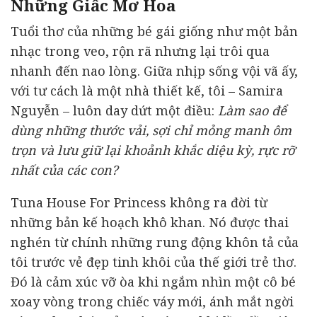
Những Giấc Mơ Hoa
Tuổi thơ của những bé gái giống như một bản
nhạc trong veo, rộn rã nhưng lại trôi qua
nhanh đến nao lòng. Giữa nhịp sống vội vã ấy,
với tư cách là một nhà thiết kế, tôi – Samira
Nguyễn – luôn day dứt một điều:
Làm sao để
dùng những thước vải, sợi chỉ mỏng manh ôm
trọn và lưu giữ lại khoảnh khắc diệu kỳ, rực rỡ
nhất của các con?
Tuna House For Princess không ra đời từ
những bản kế hoạch khô khan. Nó được thai
nghén từ chính những rung động khôn tả của
tôi trước vẻ đẹp tinh khôi của thế giới trẻ thơ.
Đó là cảm xúc vỡ òa khi ngắm nhìn một cô bé
xoay vòng trong chiếc váy mới, ánh mắt ngời