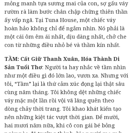
mỏng manh tựa sương mai của con, sợ gấu váy
rườm rà làm bước chân chập chững thiên thần
ấy vấp ngã. Tại Tuna House, một chiếc váy
hoàn hảo không chỉ để ngắm nhìn. Nó phải là
một cái ôm êm ái nhất, dịu dàng nhất, chở che
con từ những điều nhỏ bé và thầm kín nhất.
TẦM: Cất Giữ Thanh Xuân, Hóa Thành Di
Sản Tuổi Thơ
: Người ta hay nhắc về tầm nhìn
như một điều gì đó lớn lao, vươn xa. Nhưng với
tôi, “Tầm” lại là thứ cảm xúc đọng lại thật sâu
cùng năm tháng. Tôi không dệt những chiếc
váy mặc một lần rồi vội vã lãng quên theo
dòng chảy thời trang. Tôi khao khát kiến tạo
nên những kiệt tác vượt thời gian. Để mười,
hai mươi năm nữa, khi cô con gái bé bỏng