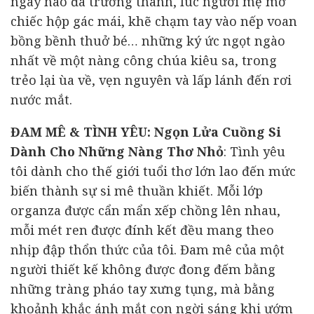
ngày nào đã trưởng thành, lúc người mẹ mở
chiếc hộp gác mái, khẽ chạm tay vào nếp voan
bồng bềnh thuở bé… những ký ức ngọt ngào
nhất về một nàng công chúa kiêu sa, trong
trẻo lại ùa về, vẹn nguyên và lấp lánh đến rơi
nước mắt.
ĐAM MÊ & TÌNH YÊU: Ngọn Lửa Cuồng Si
Dành Cho Những Nàng Thơ Nhỏ
: Tình yêu
tôi dành cho thế giới tuổi thơ lớn lao đến mức
biến thành sự si mê thuần khiết. Mỗi lớp
organza được cẩn mẩn xếp chồng lên nhau,
mỗi mét ren được đính kết đều mang theo
nhịp đập thổn thức của tôi. Đam mê của một
người thiết kế không được đong đếm bằng
những tràng pháo tay xưng tụng, mà bằng
khoảnh khắc ánh mắt con ngời sáng khi ướm