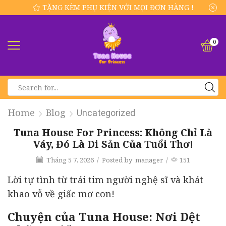
TẶNG KÈM PHỤ KIỆN VỚI MỌI ĐƠN HÀNG !
0
SEARCH
INPUT
Home
Blog
Uncategorized
Tuna House For Princess: Không Chỉ Là
Váy, Đó Là Di Sản Của Tuổi Thơ!
Tháng 5 7, 2026
/
Posted by
manager
/
151
Lời tự tình từ trái tim người nghệ sĩ và khát
khao vỗ về giấc mơ con!
Chuyện của Tuna House: Nơi Dệt