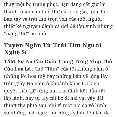
thấy một bộ trang phục. Bạn đang cất giữ lại
thanh xuân cho tuổi thơ của con gái, qua đôi
bàn tay và trái tim trọn vẹn của một người
thiết kế nguyện dành cả đời để tôn vinh những
“nàng thơ” bé nhỏ.
Tuyên Ngôn Từ Trái Tim Người
Nghệ Sĩ
TÂM: Sự Ân Cần Giấu Trong Từng Nhịp Thở
Của Lụa Là
: Chữ “Tâm” của tôi không nằm ở
những lời hoa mỹ hay những bản vẽ lộng lẫy
trên giấy. Nó nằm ở khoảnh khắc tôi kiên
quyết tháo gỡ từng hạt trai đính kết dẫu rất
lấp lánh, hay tự tay cắt bỏ đi hai vạt váy dài
thướt tha phía sau, chỉ vì một nỗi sợ vô hình:
sợ những hạt ngọc thô cứng ấy hằn lên làn da