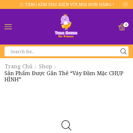
TẶNG KÈM PHỤ KIỆN VỚI MỌI ĐƠN HÀNG !
0
SEARCH
INPUT
Trang Chủ
Shop
Sản Phẩm Được Gắn Thẻ “váy Đầm Mặc CHỤP
HÌNH”