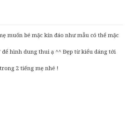
1.105.000₫
đến
1.157.000₫
ếu mẹ muốn bé mặc kín đáo như mẫu có thể mặc
 để hình dung thui ạ ^^ Đẹp từ kiểu dáng tới
trong 2 tiếng mẹ nhé !