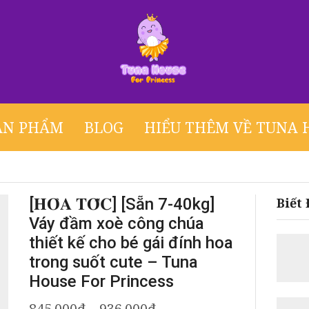
ẢN PHẨM
BLOG
HIỂU THÊM VỀ TUNA 
[𝐇𝐎̉𝐀 𝐓𝐎̂́𝐂] [Sẵn 7-40kg]
Biết
Váy đầm xoè công chúa
thiết kế cho bé gái đính hoa
trong suốt cute – Tuna
House For Princess
Khoảng
845.000
₫
–
936.000
₫