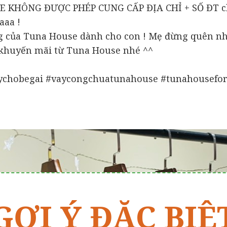
E KHÔNG ĐƯỢC PHÉP CUNG CẤP ĐỊA CHỈ + SỐ ĐT cho
aaa !
ng của Tuna House dành cho con ! Mẹ đừng quên n
 khuyến mãi từ Tuna House nhé ^^
ychobegai #vaycongchuatunahouse #tunahousefor
GỢI Ý ĐẶC BIỆ