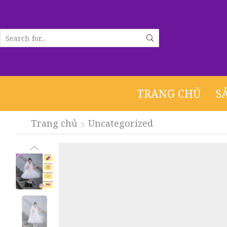
SEARCH
INPUT
TRANG CHỦ
S
Trang chủ
Uncategorized