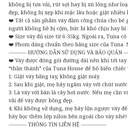
không bị tưa vải, rút sợi hay bị xù lông như l
đẹp, không bị xẹp khi mặc lâu hoặc giặt nhiều 
❤️ Tất cả sản phẩm váy đầm công chúa cho bé 
người không hề bị cộm, bức bí khó chịu hay bí r
❤️ Size váy đủ size từ 6-35kg. Ngoài ra, Tuna 
❤️ Phom dáng chuẩn theo bảng size của Tuna. 
———– HƯỚNG DẪN SỬ DỤNG VÀ BẢO QUẢN 
❤️ Váy được đóng gói đường dài nên khi tới tay
“thần thánh” của Tuna House để hô biến chiếc 
1: Giặt váy bằng tay, không giặt máy.
2: Sau khi giặt, mẹ hãy ngâm váy với chút nướ
3: Là váy với bàn là cây hơi nước. Nếu mẹ cần 
vải để váy được bông đẹp.
4: Khi không sử dụng, mẹ hãy lộn ngược váy để 
hãy bọc thêm lớp nilon bên ngoài cho váy nhé!
———– THÔNG TIN LIÊN HỆ —————