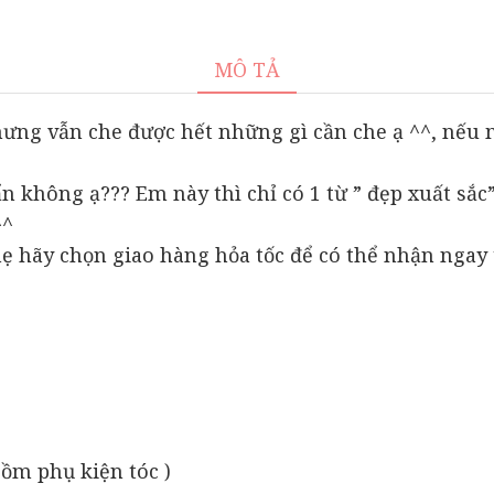
chúa
thiết
kế
MÔ TẢ
cho
bé
 nhưng vẫn che được hết những gì cần che ạ ^^, n
gái
đính
không ạ??? Em này thì chỉ có 1 từ ” đẹp xuất sắc”
hoa
^^
trong
ẹ hãy chọn giao hàng hỏa tốc để có thể nhận ngay 
suốt
cute
-
Tuna
House
For
Princess
số
ồm phụ kiện tóc )
lượng