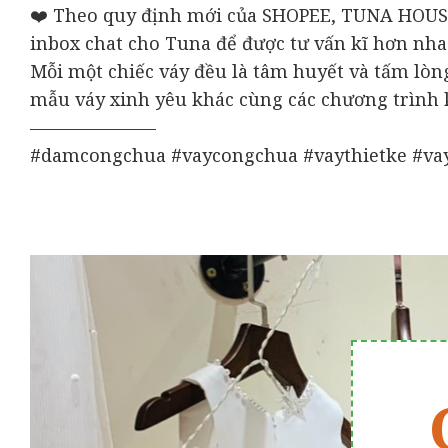
❤️ Theo quy định mới của SHOPEE, TUNA HOUS
inbox chat cho Tuna để được tư vấn kĩ hơn nha
Mỗi một chiếc váy đều là tâm huyết và tấm lò
mẫu váy xinh yêu khác cùng các chương trình
———————
#damcongchua #vaycongchua #vaythietke #va