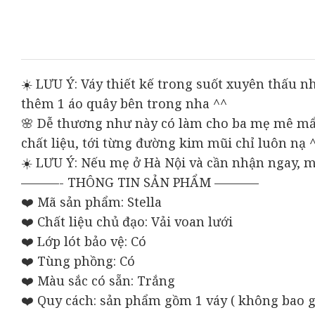
☀️ LƯU Ý: Váy thiết kế trong suốt xuyên thấu
thêm 1 áo quây bên trong nha ^^
🌸 Dễ thương như này có làm cho ba mẹ mê mẩn 
chất liệu, tới từng đường kim mũi chỉ luôn nạ 
☀️ LƯU Ý: Nếu mẹ ở Hà Nội và cần nhận ngay, m
———- THÔNG TIN SẢN PHẨM ———–
❤️ Mã sản phẩm: Stella
❤️ Chất liệu chủ đạo: Vải voan lưới
❤️ Lớp lót bảo vệ: Có
❤️ Tùng phồng: Có
❤️ Màu sắc có sẵn: Trắng
❤️ Quy cách: sản phẩm gồm 1 váy ( không bao g