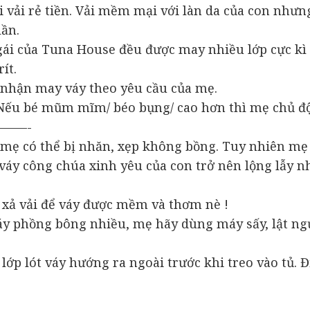
oại vải rẻ tiền. Vải mềm mại với làn da của con n
lần.
gái của Tuna House đều được may nhiều lớp cực kì
ít.
có nhận may váy theo yêu cầu của mẹ.
Nếu bé mũm mĩm/ béo bụng/ cao hơn thì mẹ chủ độ
———-
 mẹ có thể bị nhăn, xẹp không bồng. Tuy nhiên mẹ 
váy công chúa xinh yêu của con trở nên lộng lẫy n
c xả vải để váy được mềm và thơm nè !
váy phồng bông nhiều, mẹ hãy dùng máy sấy, lật ngư
lớp lót váy hướng ra ngoài trước khi treo vào tủ. 