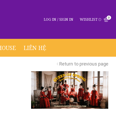
0
LOG IN / SIGN IN
WISHLIST
HOUSE
LIÊN HỆ
Return to previous page