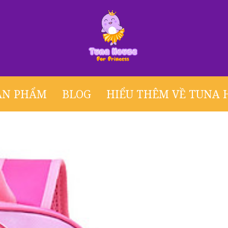
ẢN PHẨM
BLOG
HIỂU THÊM VỀ TUNA 