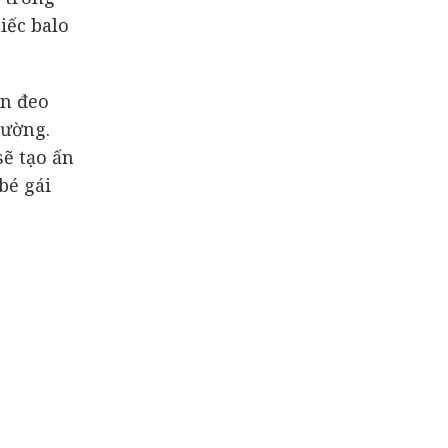
iếc balo
ốn đeo
rường.
sẽ tạo ấn
bé gái