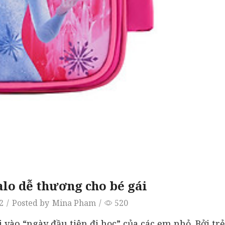
o dễ thương cho bé gái
2
/
Posted by
Mina Pham
/
520
 vào “ngày đầu tiên đi học” của các em nhỏ. Bởi tr