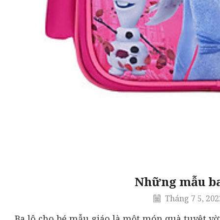
Những mẫu bal
Tháng 7 5, 202
Ba lô cho bé mẫu giáo là một món quà tuyệt vời