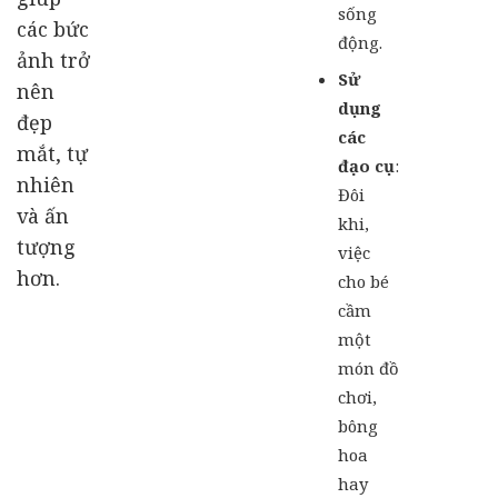
sống
các bức
động.
ảnh trở
Sử
nên
dụng
đẹp
các
mắt, tự
đạo cụ
:
nhiên
Đôi
và ấn
khi,
tượng
việc
hơn.
cho bé
cầm
một
món đồ
chơi,
bông
hoa
hay