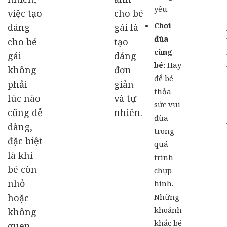
yêu.
việc tạo
cho bé
Chơi
dáng
gái là
đùa
cho bé
tạo
cùng
gái
dáng
bé
: Hãy
không
đơn
để bé
phải
giản
thỏa
lúc nào
và tự
sức vui
cũng dễ
nhiên.
đùa
dàng,
trong
đặc biệt
quá
là khi
trình
bé còn
chụp
nhỏ
hình.
hoặc
Những
khoảnh
không
khắc bé
quen