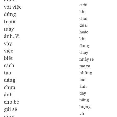
cười
với việc
khi
đứng
chơi
trước
đùa
máy
hoặc
ảnh. Vì
khi
vậy,
đang
việc
chạy
biết
nhảy sẽ
cách
tạo ra
tạo
những
dáng
bức
ảnh
chụp
đầy
ảnh
năng
cho bé
lượng
gái sẽ
và
giúp