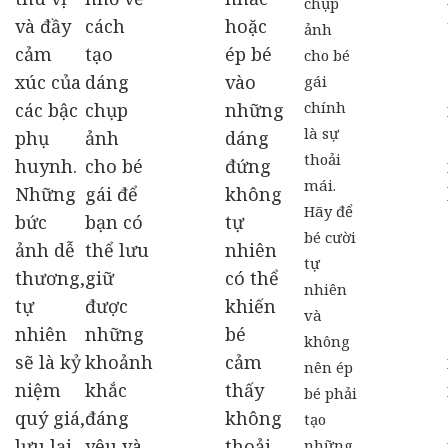
chụp
và đầy
cách
hoặc
ảnh
cảm
tạo
ép bé
cho bé
xúc của
dáng
vào
gái
chính
các bậc
chụp
những
là sự
phụ
ảnh
dáng
thoải
huynh.
cho bé
đứng
mái.
Những
gái để
không
Hãy để
bức
bạn có
tự
bé cười
ảnh dễ
thể lưu
nhiên
tự
thương,
giữ
có thể
nhiên
tự
được
khiến
và
nhiên
những
bé
không
sẽ là kỷ
khoảnh
cảm
nên ép
niệm
khắc
thấy
bé phải
quý giá,
đáng
không
tạo
lưu lại
yêu và
thoải
những