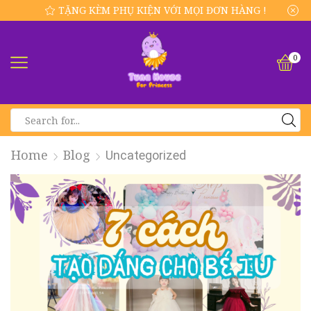
TẶNG KÈM PHỤ KIỆN VỚI MỌI ĐƠN HÀNG !
0
SEARCH
INPUT
Home
Blog
Uncategorized