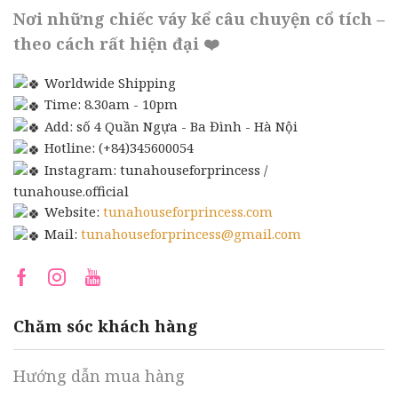
Nơi những chiếc váy kể câu chuyện cổ tích –
theo cách rất hiện đại ❤️
Worldwide Shipping
Time: 8.30am - 10pm
Add: số 4 Quần Ngựa - Ba Đình - Hà Nội
Hotline: (+84)345600054
Instagram: tunahouseforprincess /
tunahouse.official
Website:
tunahouseforprincess.com
Mail:
tunahouseforprincess@gmail.com
Facebook
Instagram
Youtube
Chăm sóc khách hàng
Hướng dẫn mua hàng