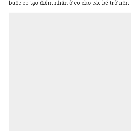
8: Mẫu váy dáng bồng bềnh phong cách hàn quố