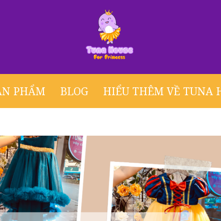
ẢN PHẨM
BLOG
HIỂU THÊM VỀ TUNA 