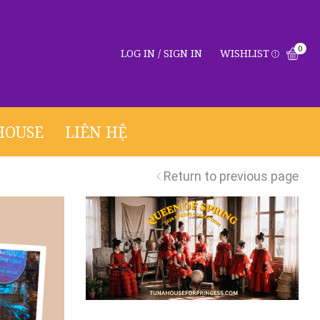
0
LOG IN / SIGN IN
WISHLIST
HOUSE
LIÊN HỆ
Return to previous page