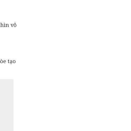
nhìn vô
òe tạo
hắn là
ùng.