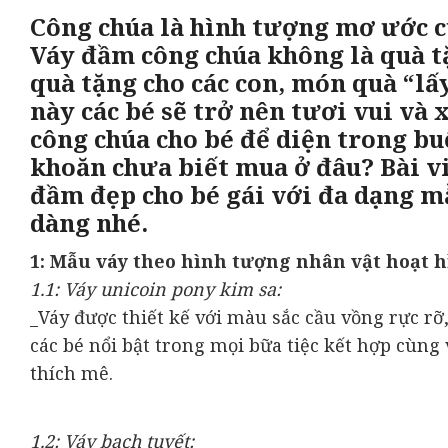
Công chúa là hình tượng mơ ước của
Váy đầm công chúa không là quà t
quà tặng cho các con, món quà “lấ
này các bé sẽ trở nên tươi vui v
công chúa cho bé để diện trong bu
khoăn chưa biết mua ở đâu? Bài v
đầm đẹp cho bé gái với đa dạng m
dàng nhé.
1: Mẫu váy theo hình tượng nhân vật hoạt h
1.1: Váy unicoin pony kim sa:
_Váy được thiết kế với màu sắc cầu vồng rực rỡ
các bé nổi bật trong mọi bữa tiệc kết hợp cùn
thích mê.
1.2: Váy bạch tuyết: