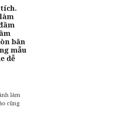
tích.
 làm
 đầm
đầm
còn băn
ững mẫu
ne dễ
lánh làm
nào cũng