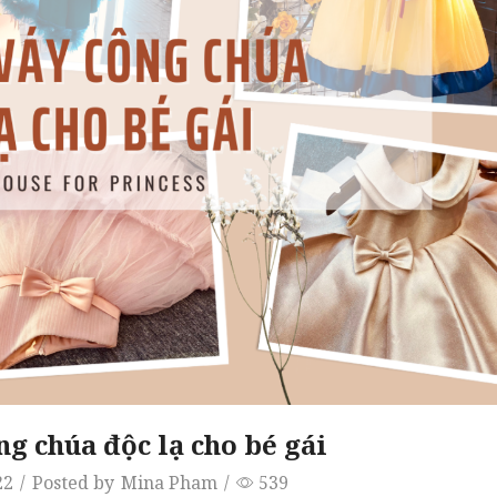
g chúa độc lạ cho bé gái
22
/
Posted by
Mina Pham
/
539