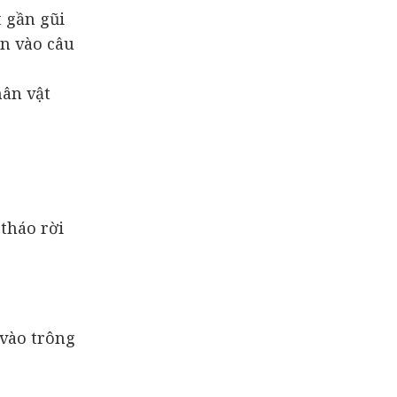
 gần gũi
ân vào câu
hân vật
 tháo rời
 vào trông