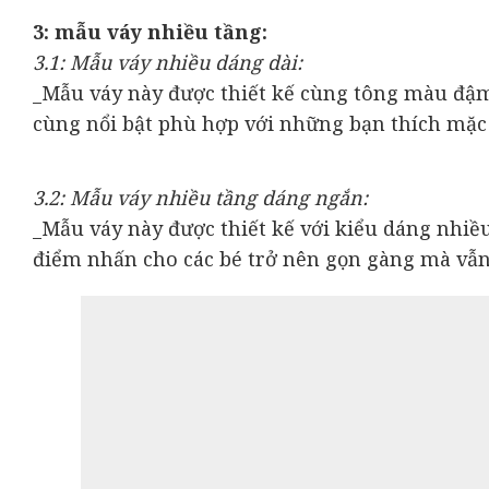
3: mẫu váy nhiều tầng:
3.1: Mẫu váy nhiều dáng dài:
_Mẫu váy này được thiết kế cùng tông màu đậm 
cùng nổi bật phù hợp với những bạn thích mặc 
3.2: Mẫu váy nhiều tầng dáng ngắn:
_Mẫu váy này được thiết kế với kiểu dáng nhi
điểm nhấn cho các bé trở nên gọn gàng mà vẫn 
4: Mẫu váy sát nách:
_Mẫu váy được thiết kế với tông màu nâu tây cực
phần ngực nhún bằng vải voan vô cùng điệu đà 
5: Mẫu váy lệch vai: