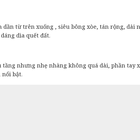
dần từ trên xuống , siêu bông xòe, tán rộng, dài 
dáng dìa quết đất.
ều tầng nhưng nhẹ nhàng không quá dài, phần tay x
nổi bật.
 kì tôn da các bé, phần trên là lớp lưới và điểm n
phù hợp với các bé dịu dàng mà cũng cá tính vô c