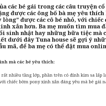
 các bé gái trong các câu truyện cổ 
ặng được các ông bố bà mẹ yêu thích
y lòng” được các cô bé nhỏ, với chiếc
à xinh xắn hơn. Ba mẹ muốn tìm mua 
ổi sinh nhật hay những bữa tiệc mà 
iết dưới đây Tuna house sẽ gợi ý nh
ẫu mã, để ba mẹ có thể đặt mua onli
ình mà các bé yêu thích:
, rất nhiều tầng lớp, phần trên có đính kim sa lấp 
g với chiếc bờm pony xinh xắn đáng yêu mà bé gái 